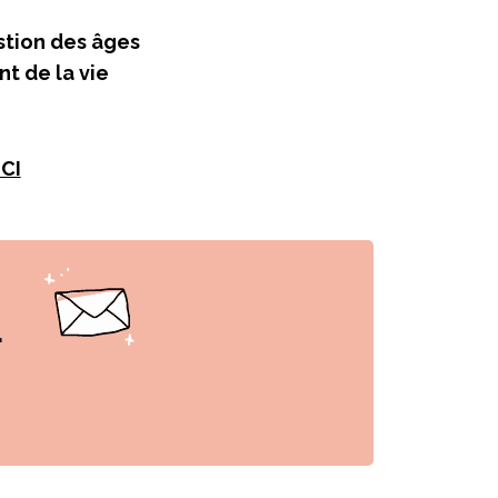
stion des âges
t de la vie
ICI
r