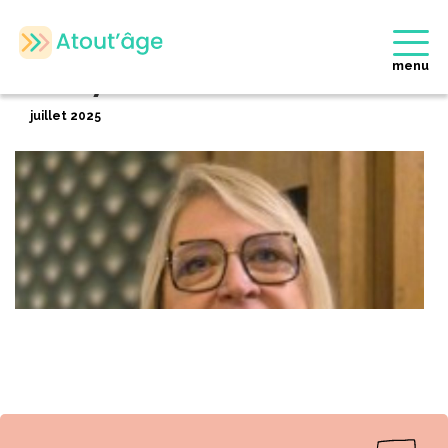
Accueil
>
Membres
>
Cathy DEROSIAUX
Retour
menu
Cathy DEROSIAUX
juillet 2025