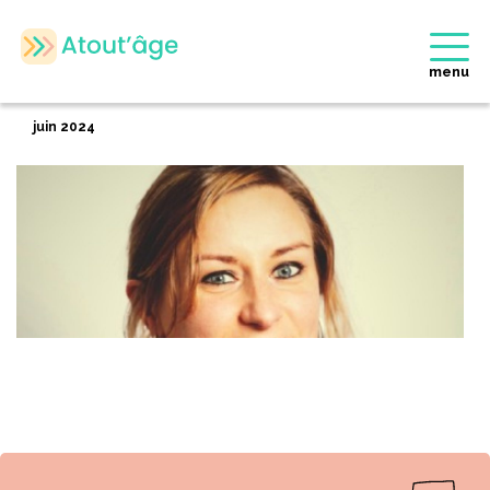
Accueil
>
Membres
>
Hélène WEYENBERGH
Retour
menu
Hélène WEYENBERGH
juin 2024