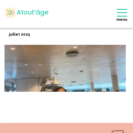
Accueil
>
Membres
>
Karima DEGMAN
Retour
menu
Karima DEGMAN
juillet 2025