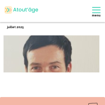
Accueil
>
Membres
>
Karine OLLIVIER
Retour
menu
Karine OLLIVIER
juillet 2025