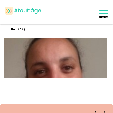
Accueil
>
Membres
>
Leila MECHKEK
Retour
menu
Leila MECHKEK
juillet 2025