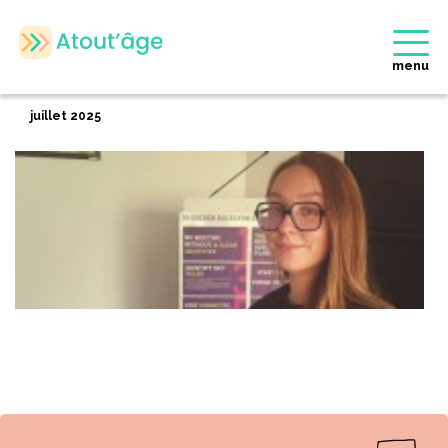
Accueil
>
Membres
>
Manon PEDUSSEL
Retour
menu
Manon PEDUSSEL
juillet 2025