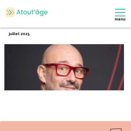
Accueil
>
Membres
>
Marc LANDRY
Retour
menu
Marc LANDRY
juillet 2025