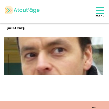
Accueil
>
Membres
>
Olivier PETELLE BRION
Retour
menu
Olivier PETELLE BRION
juillet 2025