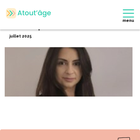
Accueil
>
Membres
>
Véronique SKORIC
Retour
menu
Véronique SKORIC
juillet 2025