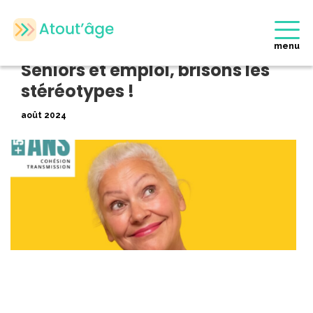
Accueil
>
Evènements Partenaires
>
Seniors et emploi, brisons les
stéréotypes !
menu
Retour
Seniors et emploi, brisons les
stéréotypes !
août 2024