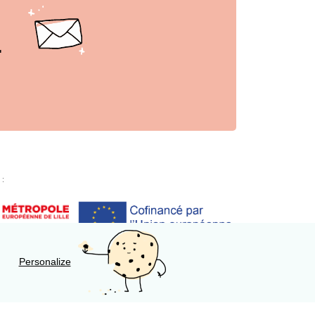
r
 :
Personalize
lisation
A propos
Accessibilité
Nous contacter