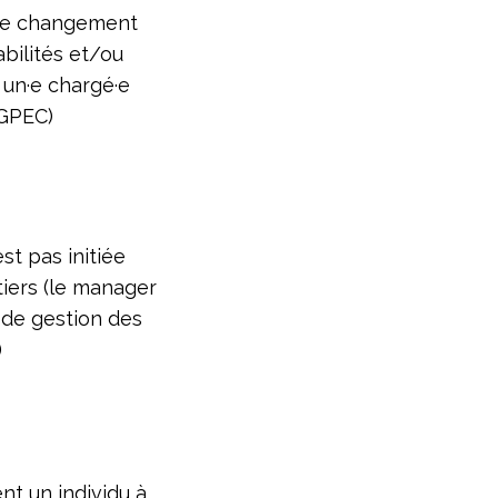
 de changement
bilités et/ou
 un·e chargé·e
 GPEC)
est pas initiée
tiers (le manager
 de gestion des
)
t un individu à