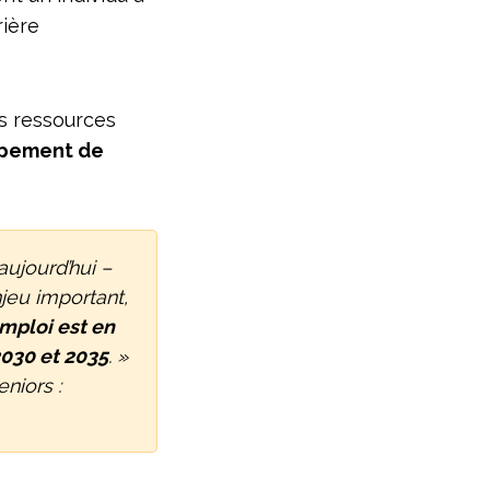
rière
s ressources
ppement de
aujourd’hui –
jeu important,
mploi est en
2030 et 2035
. »
niors :