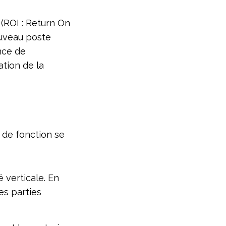
(ROI : Return On
ouveau poste
nce de
ation de la
 de fonction se
é verticale. En
es parties