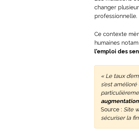
changer plusieurs
professionnelle.
Ce contexte mèn
humaines notamm
l’emploi des sen
« Le taux d’em
s’est amélioré
particulièremen
augmentation, 
Source :
Site 
sécuriser la fin