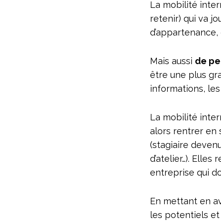
La mobilité inte
retenir) qui va j
d’appartenance, 
Mais aussi
de pe
être une plus gra
informations, les
La mobilité inte
alors rentrer en 
(stagiaire deven
d’atelier…). Elle
entreprise qui do
En mettant en ava
les potentiels 