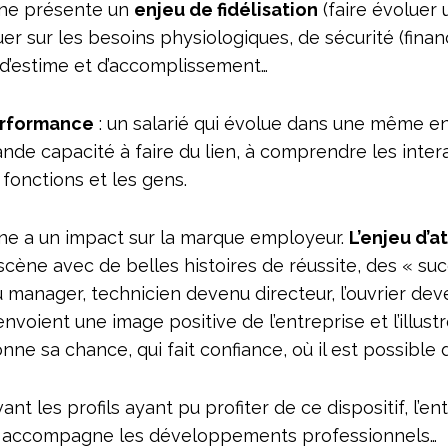
rne présente un
enjeu de fidélisation
(faire évoluer 
ouer sur les besoins physiologiques, de sécurité (financ
d’estime et d’accomplissement…
rformance
: un salarié qui évolue dans une même en
nde capacité à faire du lien, à comprendre les inter
 fonctions et les gens.
rne a un impact sur la marque employeur.
L’enjeu d’a
scène avec de belles histoires de réussite, des « suc
u manager, technicien devenu directeur, l’ouvrier de
s renvoient une image positive de l’entreprise et l’ill
nne sa chance, qui fait confiance, où il est possible d
nt les profils ayant pu profiter de ce dispositif, l’en
et accompagne les développements professionnels…