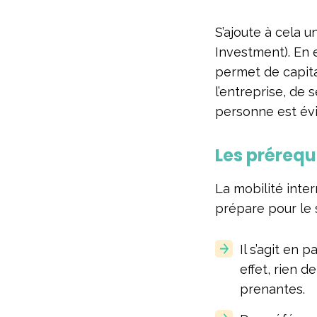
S’ajoute à cela u
Investment). En e
permet de capital
l’entreprise, de 
personne est évi
Les prérequi
La mobilité inte
prépare pour le sa
Il s’agit en 
effet, rien d
prenantes.