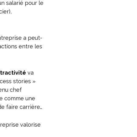
un salarié pour le
ier),
treprise a peut-
actions entre les
ttractivité
va
cess stories »
venu chef
ustre comme une
e faire carrière…
treprise valorise