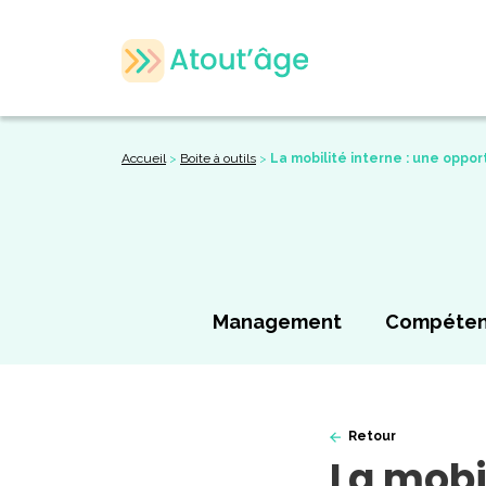
Accueil
>
Boite à outils
>
La mobilité interne : une opport
Management
Compéte
Retour
La mobi