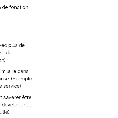
n de fonction
avec plus de
é·e de
on)
imilaire dans
rise. (Exemple :
e service)
t s’avérer être
ss developer de
ille)