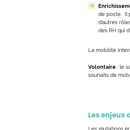
Enrichisse
de poste. Il
d’autres rôl
des RH qui d
La mobilité inter
Volontaire
: le s
souhaits de mobil
Les enjeux d
Les mutations éc