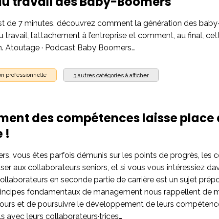
au travail des Baby-Boomers
st de 7 minutes, découvrez comment la génération des baby-
 travail, l’attachement à l’entreprise et comment, au final, ce
n. Atoutage · Podcast Baby Boomers…
n professionnelle
3 autres catégories à afficher
ent des compétences laisse plac
 !
s, vous êtes parfois démunis sur les points de progrès, les
er aux collaborateurs seniors, et si vous vous intéressiez dav
aborateurs en seconde partie de carrière est un sujet prépo
rincipes fondamentaux de management nous rappellent de m
ours et de poursuivre le développement de leurs compétences t
ls avec leurs collaborateurs·trices…