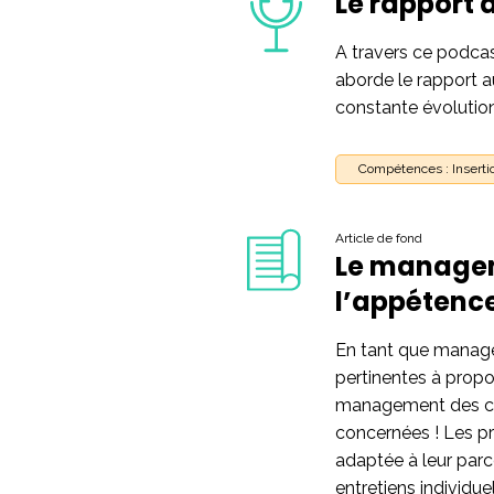
Le rapport 
A travers ce podca
aborde le rapport au
constante évolutio
Compétences : Insertio
Article de fond
Le managem
l’appétence
En tant que manager
pertinentes à propos
management des coll
concernées ! Les p
adaptée à leur parc
entretiens individue