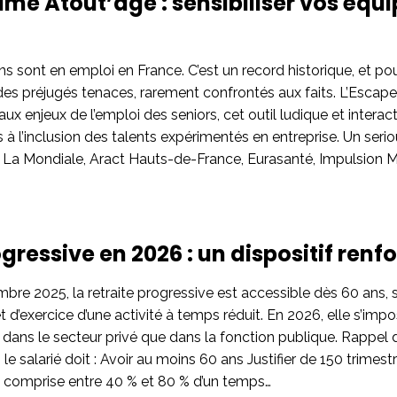
me Atout’âge : sensibiliser vos équi
s sont en emploi en France. C’est un record historique, et po
: des préjugés tenaces, rarement confrontés aux faits. L’Escap
ux enjeux de l’emploi des seniors, cet outil ludique et intera
és à l’inclusion des talents expérimentés en entreprise. Un se
La Mondiale, Aract Hauts-de-France, Eurasanté, Impulsion 
gressive en 2026 : un dispositif renf
mbre 2025, la retraite progressive est accessible dès 60 ans, 
t d’exercice d’une activité à temps réduit. En 2026, elle s’im
nt dans le secteur privé que dans la fonction publique. Rappel
, le salarié doit : Avoir au moins 60 ans Justifier de 150 trim
é comprise entre 40 % et 80 % d’un temps…