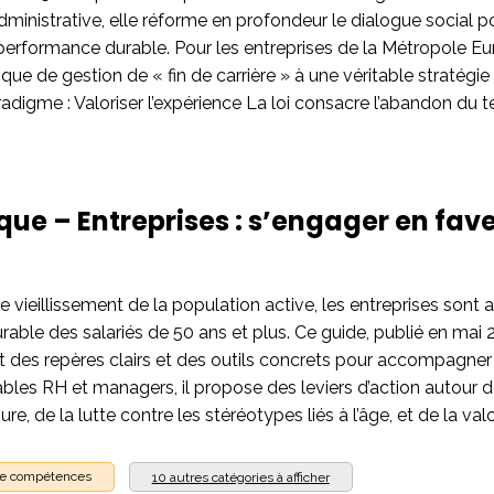
dministrative, elle réforme en profondeur le dialogue social po
 performance durable. Pour les entreprises de la Métropole Euro
ique de gestion de « fin de carrière » à une véritable stratég
igme : Valoriser l’expérience La loi consacre l’abandon du te
que – Entreprises : s’engager en fave
 vieillissement de la population active, les entreprises sont 
urable des salariés de 50 ans et plus. Ce guide, publié en mai 2
it des repères clairs et des outils concrets pour accompagner 
ables RH et managers, il propose des leviers d’action autour d
ure, de la lutte contre les stéréotypes liés à l’âge, et de la val
de compétences
10 autres catégories à afficher