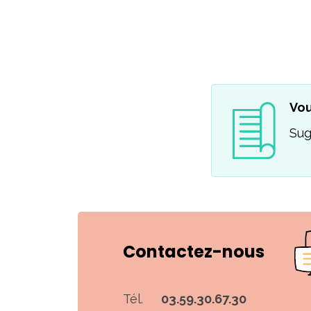
Vou
Sug
Contactez-nous
Tél.
03.59.30.67.30