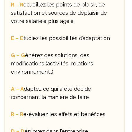
R
–
R
ecueillez les points de plaisir, de
satisfaction et sources de déplaisir de
votre salarié·e plus agé·e
E
–
E
tudiez les possibilités d’adaptation
G
–
G
énérez des solutions, des
modifications (activités, relations,
environnement…)
A
–
A
daptez ce qui a été décidé
concernant la manière de faire
R
–
R
é-évaluez les effets et bénéfices
D
–
D
éployez dans l’entreprise