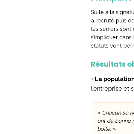
Suite à la signa
a recruté plus d
les seniors sont 
s’impliquer dans l
statuts vont per
Résultats o
•
La population
l’entreprise et
«
Chacun se no
ont de bonne 
boîte. »