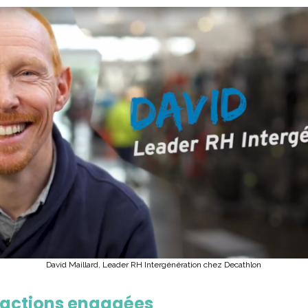
David Maillard, Leader RH Intergénération chez Decathlon
 actions engagées