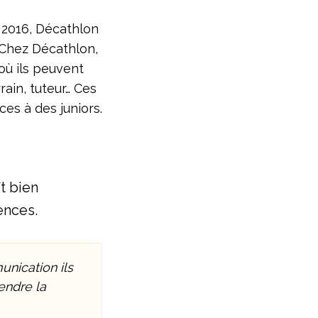
e 2016, Décathlon
 Chez Décathlon,
 où ils peuvent
rain, tuteur… Ces
es à des juniors.
ît bien
ences.
nication ils
endre la