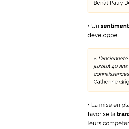
Benât Patry 
• Un
sentiment
développe.
«
L’ancienneté
jusqu’à 40 ans
connaissances.
Catherine Grig
• La mise en pl
favorise la
tra
leurs compéten