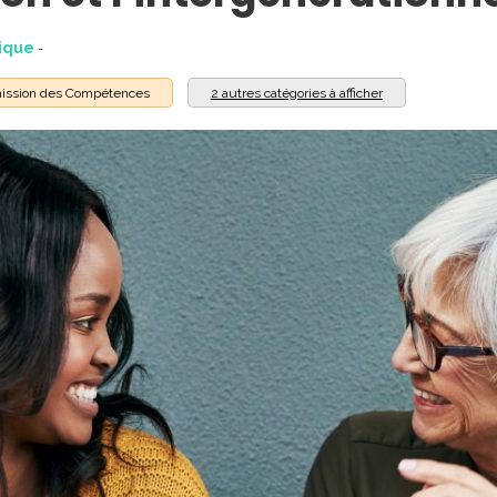
ique
-
ission des Compétences
2 autres catégories à afficher