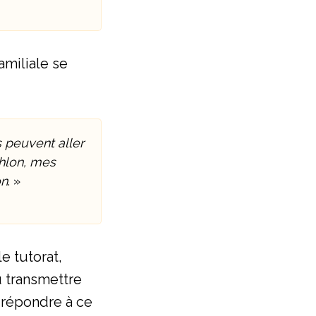
amiliale se
 peuvent aller
thlon, mes
on
. »
e tutorat,
u transmettre
 répondre à ce