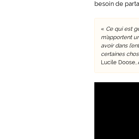
besoin de parta
«
Ce qui est gé
m’apportent une
avoir dans l’e
certaines chos
Lucile Doose,