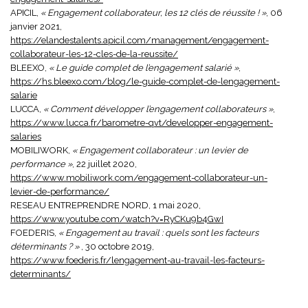
APICIL,
« Engagement collaborateur, les 12 clés de réussite ! »
, 06
janvier 2021,
https://elandestalents.apicil.com/management/engagement-
collaborateur-les-12-cles-de-la-reussite/
BLEEXO,
« Le guide complet de l’engagement salarié »
,
https://hs.bleexo.com/blog/le-guide-complet-de-lengagement-
salarie
LUCCA,
« Comment développer l’engagement collaborateurs »
,
https://www.lucca.fr/barometre-qvt/developper-engagement-
salaries
MOBILIWORK,
« Engagement collaborateur : un levier de
performance »
, 22 juillet 2020,
https://www.mobiliwork.com/engagement-collaborateur-un-
levier-de-performance/
RESEAU ENTREPRENDRE NORD, 1 mai 2020,
https://www.youtube.com/watch?v=RyCKu9b4GwI
FOEDERIS,
« Engagement au travail : quels sont les facteurs
déterminants ? »
, 30 octobre 2019,
https://www.foederis.fr/lengagement-au-travail-les-facteurs-
determinants/