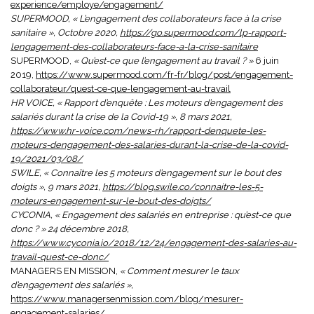
experience/employe/engagement/
SUPERMOOD, « L’engagement des collaborateurs face à la crise
sanitaire », Octobre 2020,
https://go.supermood.com/lp-rapport-
lengagement-des-collaborateurs-face-a-la-crise-sanitaire
SUPERMOOD,
« Qu’est-ce que l’engagement au travail ? »
6 juin
2019,
https://www.supermood.com/fr-fr/blog/post/engagement-
collaborateur/quest-ce-que-lengagement-au-travail
HR VOICE, « Rapport d’enquête : Les moteurs d’engagement des
salariés durant la crise de la Covid-19 », 8 mars 2021,
https://www.hr-voice.com/news-rh/rapport-denquete-les-
moteurs-dengagement-des-salaries-durant-la-crise-de-la-covid-
19/2021/03/08/
SWILE, « Connaître les 5 moteurs d’engagement sur le bout des
doigts », 9 mars 2021,
https://blog.swile.co/connaitre-les-5-
moteurs-engagement-sur-le-bout-des-doigts/
CYCONIA, « Engagement des salariés en entreprise : qu’est-ce que
donc ? » 24 décembre 2018,
https://www.cyconia.io/2018/12/24/engagement-des-salaries-au-
travail-quest-ce-donc/
MANAGERS EN MISSION,
« Comment mesurer le taux
d’engagement des salariés »,
https://www.managersenmission.com/blog/mesurer-
engagement-salaries/